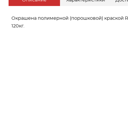
Описание
Характеристики
Дост
Окрашена полимерной (порошковой) краской RA
120кг.