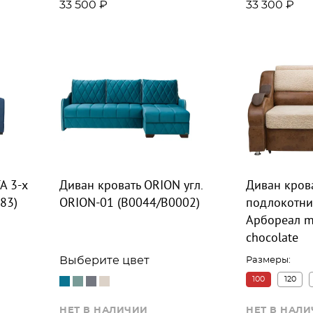
33 500 ₽
33 300 ₽
A 3-х
Диван кровать ORION угл.
Диван кров
83)
ORION-01 (B0044/B0002)
подлокотни
Арбореал m
chocolate
Выберите цвет
Размеры:
100
120
НЕТ В НАЛИЧИИ
НЕТ В НАЛ