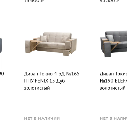
73 600 ₽
95 500 ₽
90
Диван Токио 4 БД №165
Диван Токи
ППУ FENIX 15 Дуб
№190 ELEF
золотистый
золотистый
НЕТ В НАЛИЧИИ
НЕТ В НАЛ